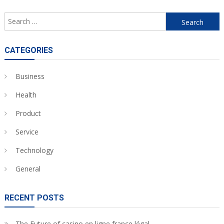
Search
for:
CATEGORIES
Business
Health
Product
Service
Technology
General
RECENT POSTS
The Future of casino en ligne france légal