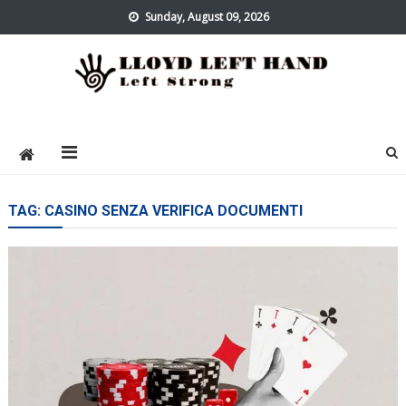
Skip
Sunday, August 09, 2026
to
content
Lloyd Left Hand
Left Strong
TAG:
CASINO SENZA VERIFICA DOCUMENTI