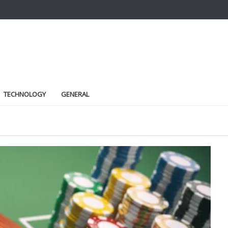
TECHNOLOGY
GENERAL