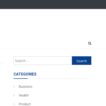
Search
for:
CATEGORIES
Business
Health
Product