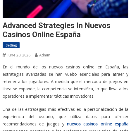
Advanced Strategies In Nuevos
Casinos Online España
Betting
June 20, 2026
Admin
En el mundo de los nuevos casinos online en España, las
estrategias avanzadas se han vuelto esenciales para atraer y
retener a los jugadores. A medida que el mercado de juegos en
línea se expande, la competencia se intensifica, lo que lleva a los
operadores a implementar tácticas innovadoras.
Una de las estrategias más efectivas es la personalización de la
experiencia del usuario, que utiliza datos para ofrecer
recomendaciones de juegos y
nuevos casinos online españa