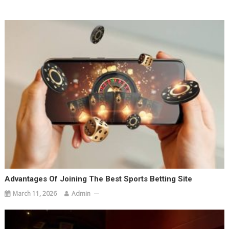
Advantages Of Joining The Best Sports Betting Site
March 11, 2026
Admin