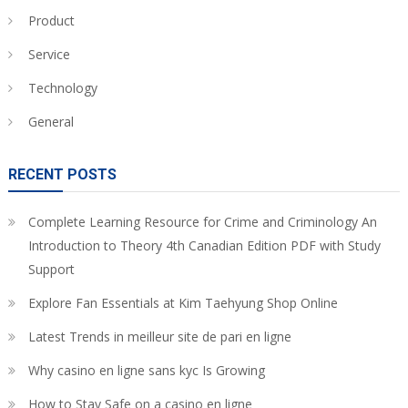
Product
Service
Technology
General
RECENT POSTS
Complete Learning Resource for Crime and Criminology An
Introduction to Theory 4th Canadian Edition PDF with Study
Support
Explore Fan Essentials at Kim Taehyung Shop Online
Latest Trends in meilleur site de pari en ligne
Why casino en ligne sans kyc Is Growing
How to Stay Safe on a casino en ligne