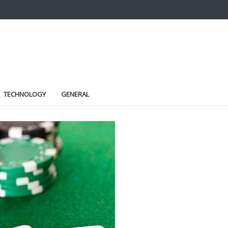
TECHNOLOGY
GENERAL