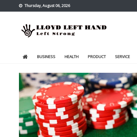
Skip
Thursday, August 06, 2026
to
content
Lloyd Left Hand
Left Strong
BUSINESS
HEALTH
PRODUCT
SERVICE