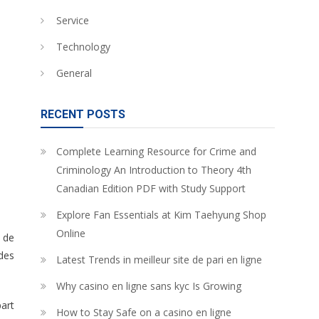
Service
Technology
General
RECENT POSTS
Complete Learning Resource for Crime and
Criminology An Introduction to Theory 4th
Canadian Edition PDF with Study Support
Explore Fan Essentials at Kim Taehyung Shop
Online
 de
des
Latest Trends in meilleur site de pari en ligne
Why casino en ligne sans kyc Is Growing
part
How to Stay Safe on a casino en ligne