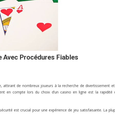
e Avec Procédures Fiables
e, attirant de nombreux joueurs à la recherche de divertissement et
nent en compte lors du choix d’un casino en ligne est la rapidité 
sécurité est crucial pour une expérience de jeu satisfaisante. La plu