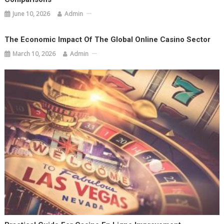
June 10, 2026
Admin
The Economic Impact Of The Global Online Casino Sector
March 10, 2026
Admin