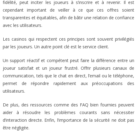
fidélité, peut inciter les joueurs à s’inscrire et à revenir. Il est
cependant important de veiller à ce que ces offres soient
transparentes et équitables, afin de bâtir une relation de confiance
avec les utilisateurs.
Les casinos qui respectent ces principes sont souvent privilégiés
par les joueurs. Un autre point clé est le service client.
Un support réactif et compétent peut faire la différence entre un
joueur satisfait et un joueur frustré. Offrir plusieurs canaux de
communication, tels que le chat en direct, l’email ou le téléphone,
permet de répondre rapidement aux préoccupations des
utilisateurs.
De plus, des ressources comme des FAQ bien fournies peuvent
aider à résoudre les problèmes courants sans nécessiter
d’interaction directe. Enfin, l’importance de la sécurité ne doit pas
être négligée.