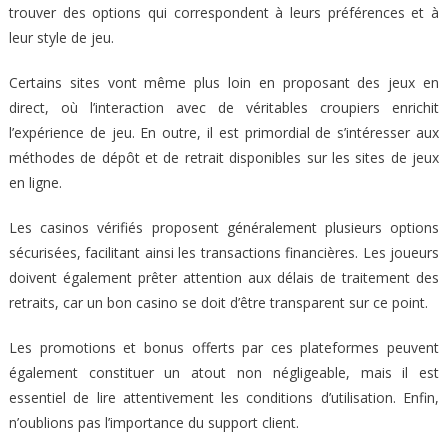
trouver des options qui correspondent à leurs préférences et à
leur style de jeu.
Certains sites vont même plus loin en proposant des jeux en
direct, où l’interaction avec de véritables croupiers enrichit
l’expérience de jeu. En outre, il est primordial de s’intéresser aux
méthodes de dépôt et de retrait disponibles sur les sites de jeux
en ligne.
Les casinos vérifiés proposent généralement plusieurs options
sécurisées, facilitant ainsi les transactions financières. Les joueurs
doivent également prêter attention aux délais de traitement des
retraits, car un bon casino se doit d’être transparent sur ce point.
Les promotions et bonus offerts par ces plateformes peuvent
également constituer un atout non négligeable, mais il est
essentiel de lire attentivement les conditions d’utilisation. Enfin,
n’oublions pas l’importance du support client.