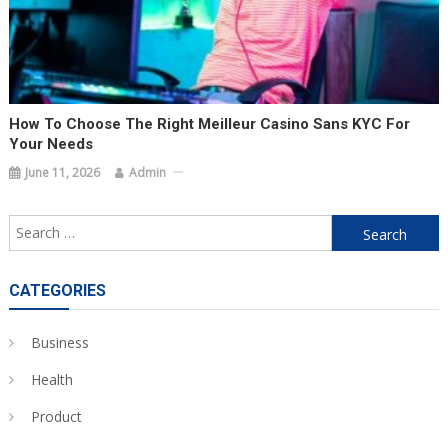
How To Choose The Right Meilleur Casino Sans KYC For
Your Needs
June 11, 2026
Admin
Search
for:
CATEGORIES
Business
Health
Product