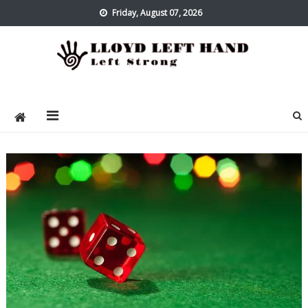
Skip
Friday, August 07, 2026
to
content
Lloyd Left Hand
Left Strong