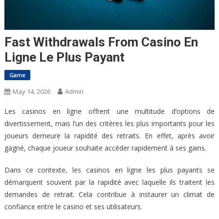
Fast Withdrawals From Casino En
Ligne Le Plus Payant
Game
May 14, 2026
Admin
Les casinos en ligne offrent une multitude d’options de
divertissement, mais l’un des critères les plus importants pour les
joueurs demeure la rapidité des retraits. En effet, après avoir
gagné, chaque joueur souhaite accéder rapidement à ses gains.
Dans ce contexte, les casinos en ligne les plus payants se
démarquent souvent par la rapidité avec laquelle ils traitent les
demandes de retrait. Cela contribue à instaurer un climat de
confiance entre le casino et ses utilisateurs.