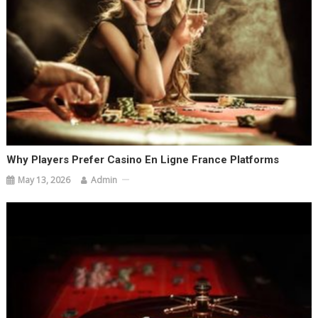
Why Players Prefer Casino En Ligne France Platforms
May 13, 2026
Admin