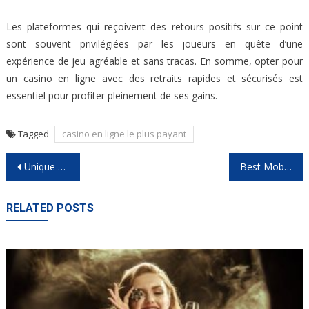
Les plateformes qui reçoivent des retours positifs sur ce point
sont souvent privilégiées par les joueurs en quête d’une
expérience de jeu agréable et sans tracas. En somme, opter pour
un casino en ligne avec des retraits rapides et sécurisés est
essentiel pour profiter pleinement de ses gains.
Tagged
casino en ligne le plus payant
Post
Unique Characteristics of Casino en Ligne Francais Platforms
Best Mobile Experience on casino en ligne argent réel Sites
navigation
RELATED POSTS