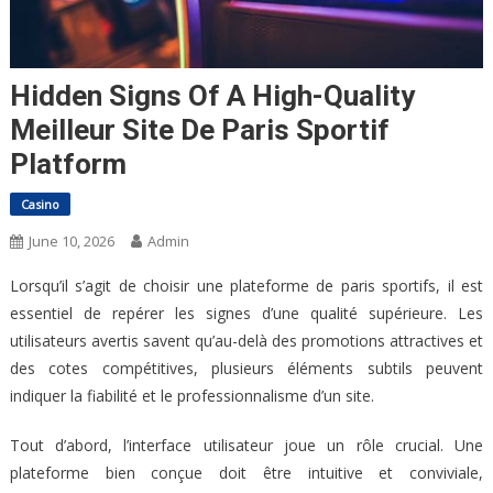
Hidden Signs Of A High-Quality
Meilleur Site De Paris Sportif
Platform
Casino
June 10, 2026
Admin
Lorsqu’il s’agit de choisir une plateforme de paris sportifs, il est
essentiel de repérer les signes d’une qualité supérieure. Les
utilisateurs avertis savent qu’au-delà des promotions attractives et
des cotes compétitives, plusieurs éléments subtils peuvent
indiquer la fiabilité et le professionnalisme d’un site.
Tout d’abord, l’interface utilisateur joue un rôle crucial. Une
plateforme bien conçue doit être intuitive et conviviale,