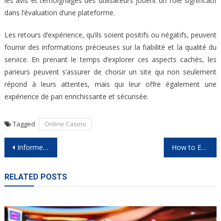
les avis et témoignages des utilisateurs jouent un rôle significatif
dans l’évaluation d’une plateforme.
Les retours d’expérience, qu’ils soient positifs ou négatifs, peuvent
fournir des informations précieuses sur la fiabilité et la qualité du
service. En prenant le temps d’explorer ces aspects cachés, les
parieurs peuvent s’assurer de choisir un site qui non seulement
répond à leurs attentes, mais qui leur offre également une
expérience de pari enrichissante et sécurisée.
Tagged
Online Casino
Post
Informed decisions driven by site de paris sportif comparisons
How to Evaluate User Experience on a meilleur site de paris sportif
navigation
RELATED POSTS