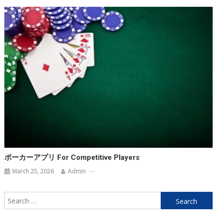
ポーカーアプリ For Competitive Players
March 25, 2026
Admin
Search
for: