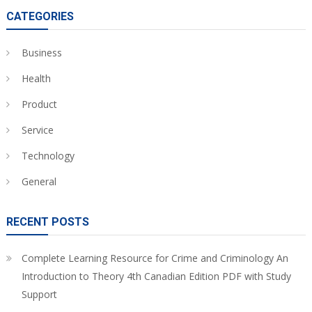
CATEGORIES
Business
Health
Product
Service
Technology
General
RECENT POSTS
Complete Learning Resource for Crime and Criminology An
Introduction to Theory 4th Canadian Edition PDF with Study
Support