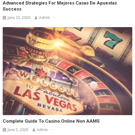
Advanced Strategies For Mejores Casas De Apuestas
Success
June 23, 2026
Admin
Complete Guide To Casino Online Non AAMS
June 5, 2026
Admin