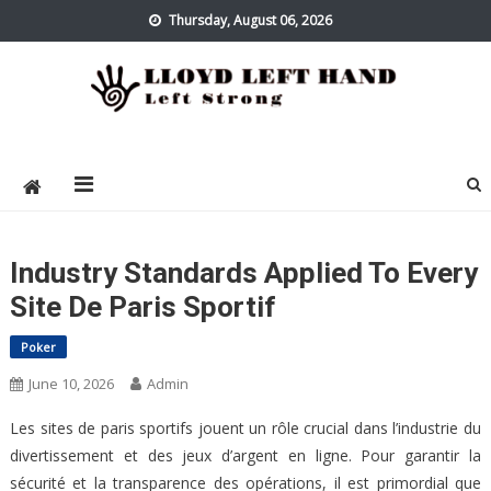
Skip
Thursday, August 06, 2026
to
content
Lloyd Left Hand
Left Strong
Industry Standards Applied To Every
Site De Paris Sportif
Poker
June 10, 2026
Admin
Les sites de paris sportifs jouent un rôle crucial dans l’industrie du
divertissement et des jeux d’argent en ligne. Pour garantir la
sécurité et la transparence des opérations, il est primordial que