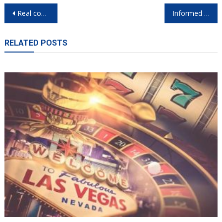
Post
Real comparison of top meilleur site de paris sportif services
Informed decisions driven by site de paris sportif comparisons
navigation
RELATED POSTS