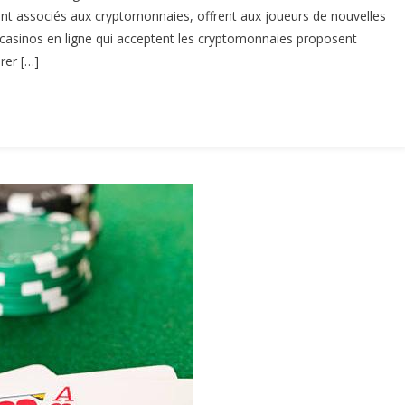
sont associés aux cryptomonnaies, offrent aux joueurs de nouvelles
s casinos en ligne qui acceptent les cryptomonnaies proposent
rer […]