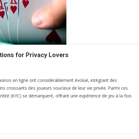
ions for Privacy Lovers
sinos en ligne ont considérablement évolué, intégrant des
s croissants des joueurs soucieux de leur vie privée. Parmi ces
entité (KYC) se démarquent, offrant une expérience de jeu à la fois