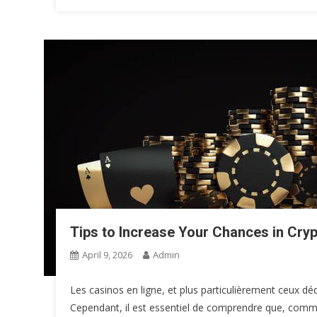
Tips to Increase Your Chances in Cryp
April 9, 2026
Admin
Les casinos en ligne, et plus particulièrement ceux d
Cependant, il est essentiel de comprendre que, comme