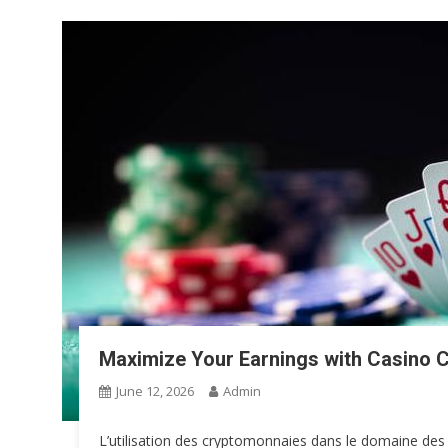
Maximize Your Earnings with Casino 
June 12, 2026
Admin
L’utilisation des cryptomonnaies dans le domaine des