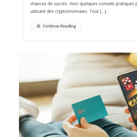
chances de succès. Voici quelques conseils pratiques
utilisant des cryptomonnaies. Tout […]
Continue Reading