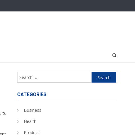
Search
for:
CATEGORIES
Business
urs.
Health
Product
vent