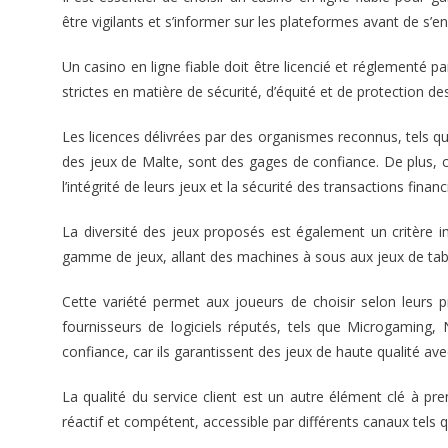
être vigilants et s’informer sur les plateformes avant de s’e
Un casino en ligne fiable doit être licencié et réglementé p
strictes en matière de sécurité, d’équité et de protection de
Les licences délivrées par des organismes reconnus, tels que 
des jeux de Malte, sont des gages de confiance. De plus, 
l’intégrité de leurs jeux et la sécurité des transactions financ
La diversité des jeux proposés est également un critère im
gamme de jeux, allant des machines à sous aux jeux de table
Cette variété permet aux joueurs de choisir selon leurs pr
fournisseurs de logiciels réputés, tels que Microgaming
confiance, car ils garantissent des jeux de haute qualité av
La qualité du service client est un autre élément clé à pr
réactif et compétent, accessible par différents canaux tels qu