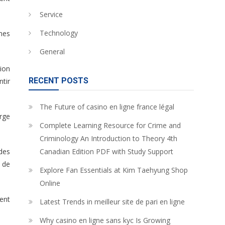
Service
Technology
rmes
General
tion
RECENT POSTS
tir
The Future of casino en ligne france légal
arge
Complete Learning Resource for Crime and
Criminology An Introduction to Theory 4th
 des
Canadian Edition PDF with Study Support
 de
Explore Fan Essentials at Kim Taehyung Shop
Online
ient
Latest Trends in meilleur site de pari en ligne
Why casino en ligne sans kyc Is Growing