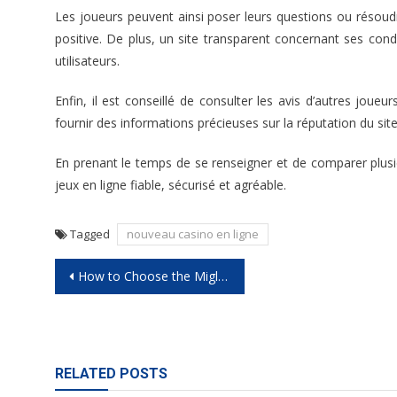
Les joueurs peuvent ainsi poser leurs questions ou résou
positive. De plus, un site transparent concernant ses condi
utilisateurs.
Enfin, il est conseillé de consulter les avis d’autres joue
fournir des informations précieuses sur la réputation du site,
En prenant le temps de se renseigner et de comparer plusieu
jeux en ligne fiable, sécurisé et agréable.
Tagged
nouveau casino en ligne
Post
How to Choose the Miglior Sito Poker Online Soldi Veri for Secure and Reliable Play
navigation
RELATED POSTS