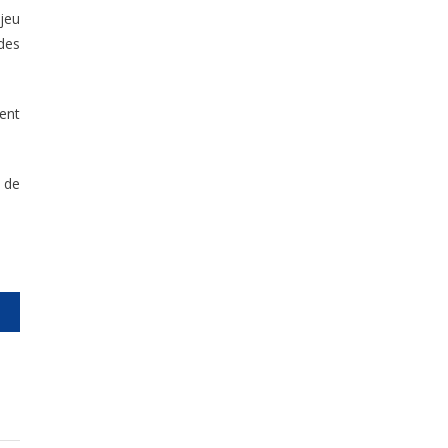
jeu
 des
vent
e de