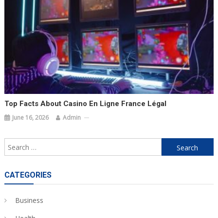
Top Facts About Casino En Ligne France Légal
June 16, 2026
Admin
Search
for:
CATEGORIES
Business